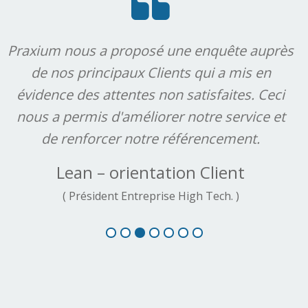
s a proposé une enquête auprès
We recommen
rincipaux Clients qui a mis en
for all plan
s attentes non satisfaites. Ceci
rapid
is d'améliorer notre service et
improvemen
forcer notre référencement.
 – orientation Client
Ef
ésident Entreprise High Tech. )
( Vice-Pre