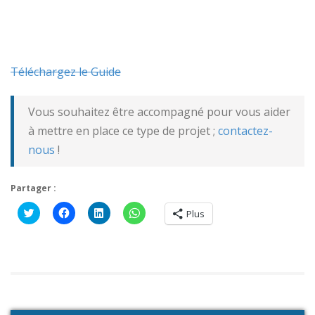
Téléchargez le Guide
Vous souhaitez être accompagné pour vous aider
à mettre en place ce type de projet ;
contactez-
nous
!
Partager :
Cliquez
Cliquez
Cliquez
Cliquez
Plus
pour
pour
pour
pour
partager
partager
partager
partager
sur
sur
sur
sur
Twitter(ouvre
Facebook(ouvre
LinkedIn(ouvre
WhatsApp(ouvre
dans
dans
dans
dans
une
une
une
une
nouvelle
nouvelle
nouvelle
nouvelle
fenêtre)
fenêtre)
fenêtre)
fenêtre)