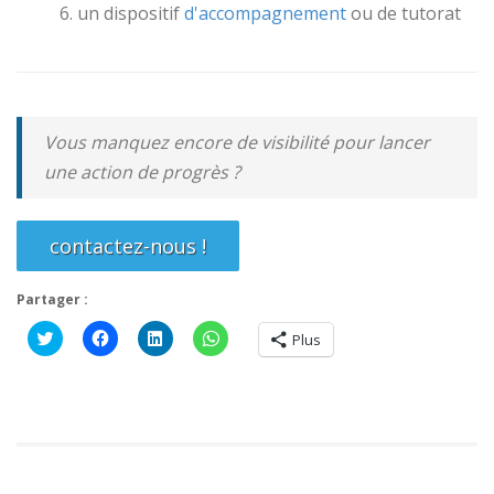
un dispositif
d'accompagnement
ou de tutorat
Vous manquez encore de visibilité pour lancer
une action de progrès ?
contactez-nous !
Partager :
Cliquez
Cliquez
Cliquez
Cliquez
Plus
pour
pour
pour
pour
partager
partager
partager
partager
sur
sur
sur
sur
Twitter(ouvre
Facebook(ouvre
LinkedIn(ouvre
WhatsApp(ouvre
dans
dans
dans
dans
une
une
une
une
nouvelle
nouvelle
nouvelle
nouvelle
fenêtre)
fenêtre)
fenêtre)
fenêtre)