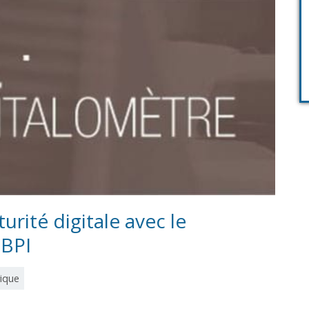
urité digitale avec le
 BPI
ique