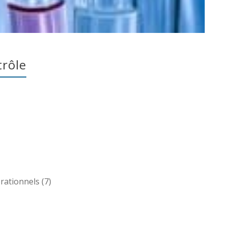
trôle
rationnels (7)