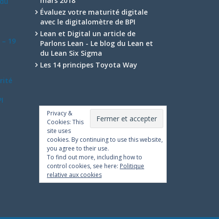
mars 2018
 du
Évaluez votre maturité digitale
avec le digitalomètre de BPI
Lean et Digital un article de
 – 19
Parlons Lean - Le blog du Lean et
du Lean Six Sigma
Les 14 principes Toyota Way
rité
I
Privacy &
Cookies: This
site uses
cookies. By continuing to use this website,
you agree to their use.
To find out more, including how to
control cookies, see here:
Politique
relative aux cookies