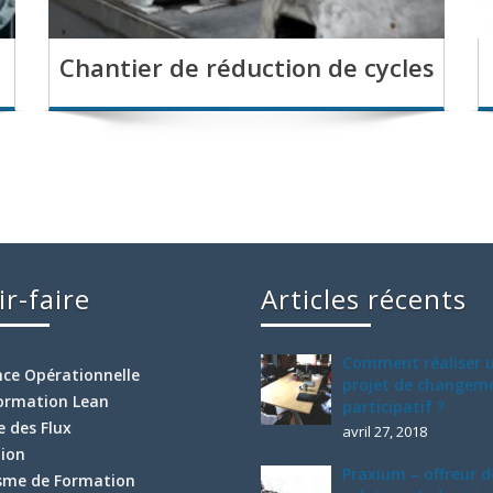
Chantier de réduction de cycles
ir-faire
Articles récents
Comment réaliser 
nce Opérationnelle
projet de changem
ormation Lean
participatif ?
e des Flux
avril 27, 2018
tion
Praxium – offreur d
sme de Formation