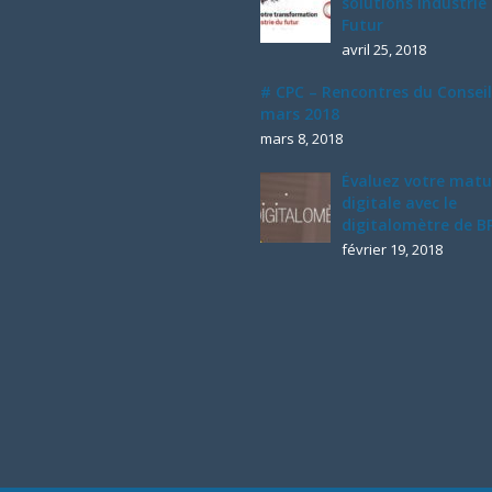
solutions Industrie
Futur
avril 25, 2018
# CPC – Rencontres du Conseil
mars 2018
mars 8, 2018
Évaluez votre matu
digitale avec le
digitalomètre de BP
février 19, 2018